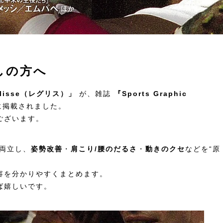
しの方へ
isse（レグリス）」
が、雑誌
『Sports Graphic
掲載されました。
ございます。
を両立し、
姿勢改善
・
肩こり/腰のだるさ
・
動きのクセ
などを“原
容を分かりやすくまとめます。
ば嬉しいです。