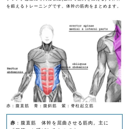
を鍛えるトレーニングです。体幹の筋肉をまとめます。
赤：腹直筋 青：腹斜筋 紫：脊柱起立筋
赤
：腹直筋 体幹を屈曲させる筋肉。主に