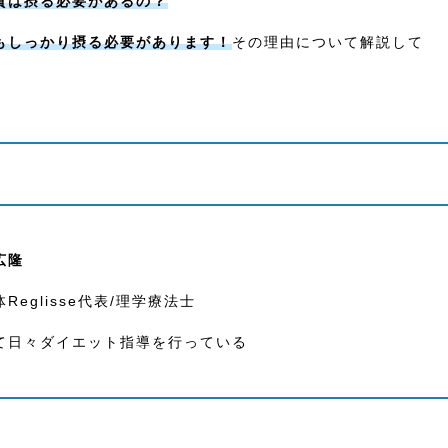
質は摂る必要があるの？
もしっかり摂る必要があります！
その理由について解説して
広隆
eglisse代表/理学療法士
て日々ダイエット指導を行っている