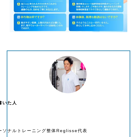
書いた人
ソナルトレーニング整体Reglisse代表