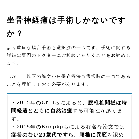
坐骨神経痛は手術しかないです
か？
より重症な場合手術も選択肢の一つです。手術に関する
詳細は専門のドクターにご相談いただくことをお勧めし
ます。
しかし、以下の論文から保存療法も選択肢の一つである
ことを理解しておく必要があります。
・
2015年のChiuら
によると、
腰椎椎間板は時
間経過とともに自然治癒
する可能性がありま
す。
・
2015年のBrinjikjiら
による有名な論文では
症状のない20歳代ですら、腰椎に異変
を認め